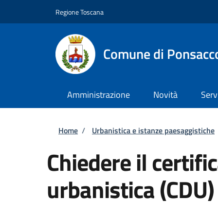
Salta al contenuto principale
Skip to footer content
Regione Toscana
Comune di Ponsacc
Amministrazione
Novità
Serv
Briciole di pane
Home
/
Urbanistica e istanze paesaggistiche
Chiedere il certif
urbanistica (CDU)