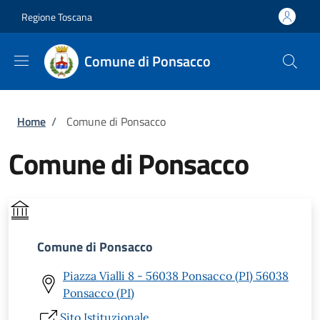
Salta al contenuto principale
Skip to footer content
Regione Toscana
Comune di Ponsacco
Briciole di pane
Home
/
Comune di Ponsacco
Comune di Ponsacco
Comune di Ponsacco
Piazza Vialli 8 - 56038 Ponsacco (PI) 56038
Ponsacco (PI)
Sito Istituzionale