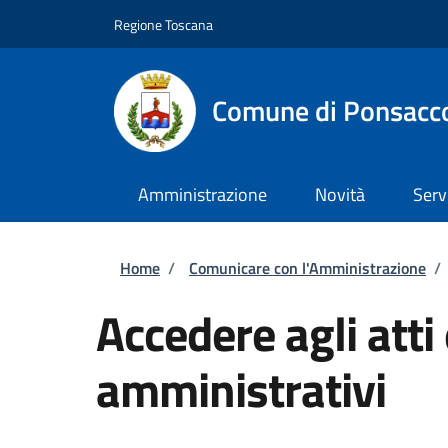
Salta al contenuto principale
Skip to footer content
Regione Toscana
Comune di Ponsacc
Amministrazione
Novità
Serv
Briciole di pane
Home
/
Comunicare con l'Amministrazione
/
Accedere agli atti
amministrativi