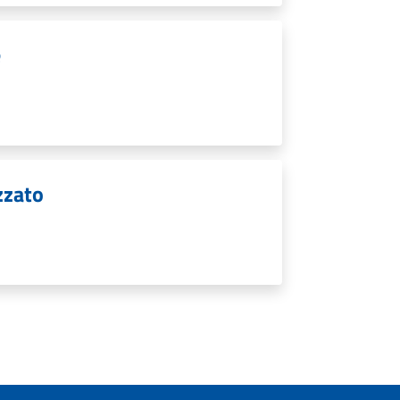
e
zzato