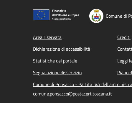
Comune di P
Footer menu
Area riservata
Crediti
Dichiarazione di accessibilità
Contatt
Statistiche del portale
Leggi l
Segnalazione disservizio
Piano d
Comune di Ponsacco - Partita IVA dell'amminist
comune.ponsacco@postacert.toscana.it