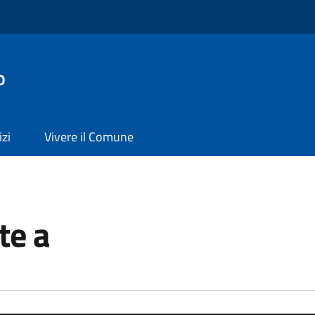
o
izi
Vivere il Comune
te a