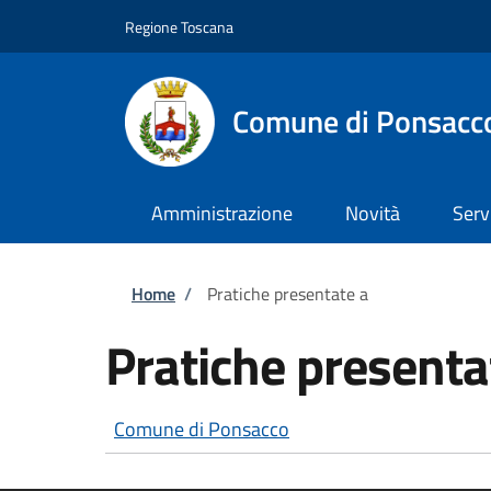
Salta al contenuto principale
Skip to footer content
Regione Toscana
Comune di Ponsacc
Amministrazione
Novità
Serv
Briciole di pane
Home
/
Pratiche presentate a
Pratiche presenta
Comune di Ponsacco