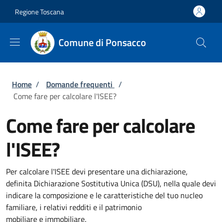
Salta al contenuto principale
Skip to footer content
Regione Toscana
Comune di Ponsacco
Briciole di pane
Home
/
Domande frequenti
/
Come fare per calcolare l'ISEE?
Come fare per calcolare
l'ISEE?
Per calcolare l'ISEE devi presentare una dichiarazione,
definita Dichiarazione Sostitutiva Unica (DSU), nella quale devi
indicare la composizione e le caratteristiche del tuo nucleo
familiare, i relativi redditi e il patrimonio
mobiliare e immobiliare.