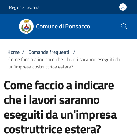
Salta al contenuto principale
Skip to footer content
Regione Toscana
Comune di Ponsacco
Briciole di pane
Home
/
Domande frequenti
/
Come faccio a indicare che i lavori saranno eseguiti da
un'impresa costruttrice estera?
Come faccio a indicare
che i lavori saranno
eseguiti da un'impresa
costruttrice estera?