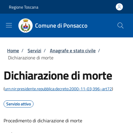
Salta al contenuto principale
Skip to footer content
Regione Toscana
Comune di Ponsacco
Briciole di pane
Home
/
Servizi
/
Anagrafe e stato civile
/
Dichiarazione di morte
Dichiarazione di morte
(
urn:nir:presidente.repubblica:decreto:2000-11-03;396~art72
)
Servizio attivo
Procedimento di dichiarazione di morte