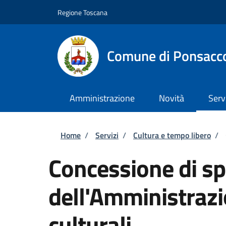
Salta al contenuto principale
Skip to footer content
Regione Toscana
Comune di Ponsacc
Amministrazione
Novità
Serv
Briciole di pane
Home
/
Servizi
/
Cultura e tempo libero
/
Concessione di sp
dell'Amministrazi
culturali