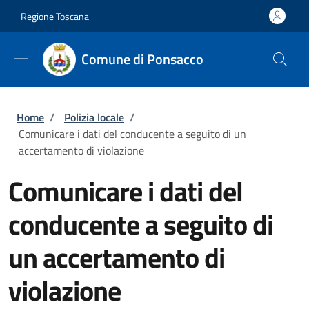
Salta al contenuto principale
Skip to footer content
Regione Toscana
Comune di Ponsacco
Briciole di pane
Home
/
Polizia locale
/
Comunicare i dati del conducente a seguito di un
accertamento di violazione
Comunicare i dati del
conducente a seguito di
un accertamento di
violazione