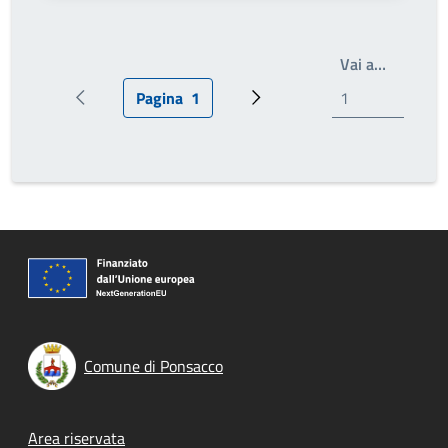
Write th
Vai a…
Pagina
1
Pagina precedente
Pagina attuale
Prossima pagina
Comune di Ponsacco
Footer menu
Area riservata