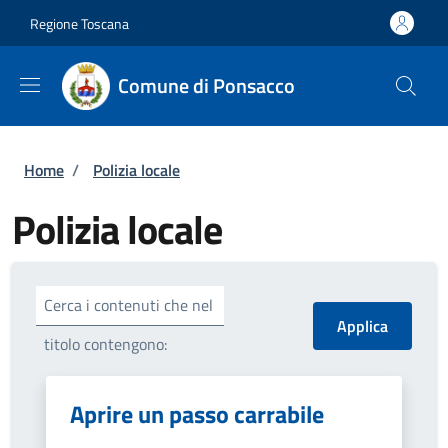
Salta al contenuto principale
Skip to footer content
Regione Toscana
Comune di Ponsacco
Briciole di pane
Home
/
Polizia locale
Polizia locale
Cerca i contenuti che nel
titolo contengono:
Aprire un passo carrabile