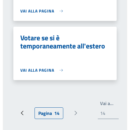
VAI ALLA PAGINA
Votare se si è
temporaneamente all'estero
VAI ALLA PAGINA
Write th
Vai a…
Pagina
14
Pagina precedente
Pagina attuale
Prossima pagina